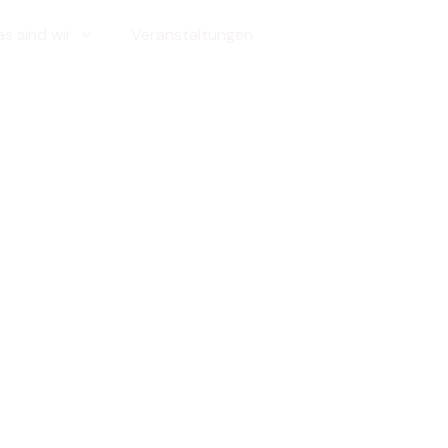
s sind wir
Veranstaltungen
Bilder/Presse
resse